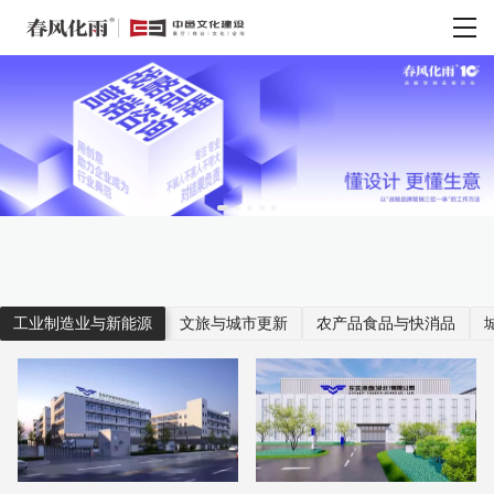
Home 首页
Case 案例
Service 服务
News 观点
About 关于
工业制造业与新能源
文旅与城市更新
农产品食品与快消品
Contact 联系